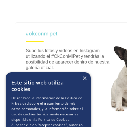
#okconmipet
Sube tus fotos y videos en Instagram
utilizando el #OkConMiPet y tendrás la
posibilidad de aparecer dentro de nuestra
galería oficial.
×
Este sitio web utiliza
cookies
COMPARTE TUS FOTOS
He recibido la información de la
Política de
Privacidad
sobre el tratamiento de mis
datos personales, y la información sobre el
uso de cookies técnicamente necesarias
disponible en la
Política de Cookies
.
Al hacer clic en "Aceptar cookies", autorizo