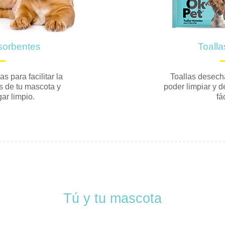
sorbentes
Toall
 para facilitar la
Toallas desech
s de tu mascota y
poder limpiar y d
ar limpio.
fá
Tú y tu mascota