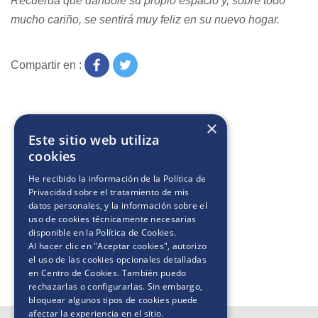
Recuerda
que dándole su propio espacio y, sobre
todo
mucho cariño
,
se sentirá muy feliz en su nuevo hogar.
Compartir en :
×
Este sitio web utiliza
cookies
He recibido la información de la
Política de
Privacidad
sobre el tratamiento de mis
datos personales, y la información sobre el
uso de cookies técnicamente necesarias
disponible en la
Política de Cookies
.
Al hacer clic en "Aceptar cookies", autorizo
el uso de las cookies opcionales detalladas
en Centro de Cookies. También puedo
rechazarlas o configurarlas. Sin embargo,
bloquear algunos tipos de cookies puede
afectar la experiencia en el sitio.