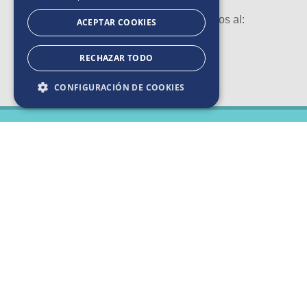
Si tienes alguna duda contáctanos al:
ACEPTAR COOKIES
0800 2018
RECHAZAR TODO
CONFIGURACIÓN DE COOKIES
2025. Todos los derechos reservados
Cambiar de pais:
BASES Y CONDICIONES
POLÍTICAS DE PRIVACIDAD
AVISO DE COOKIES